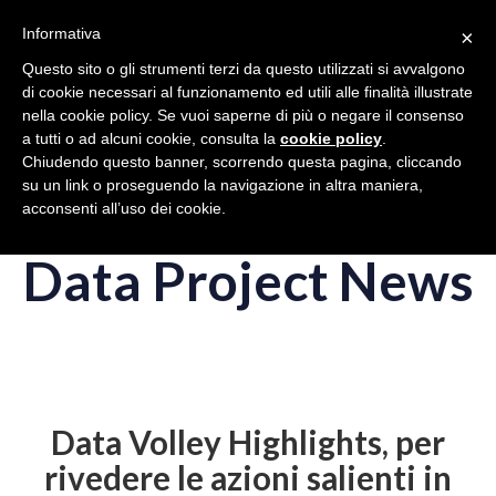
Toggle
Toggle
Volleyball
在中国
EU
Informativa
×
navigation
navigation
Questo sito o gli strumenti terzi da questo utilizzati si avvalgono
di cookie necessari al funzionamento ed utili alle finalità illustrate
Togg
nella cookie policy. Se vuoi saperne di più o negare il consenso
navig
a tutti o ad alcuni cookie, consulta la
cookie policy
.
Chiudendo questo banner, scorrendo questa pagina, cliccando
Togg
su un link o proseguendo la navigazione in altra maniera,
navig
acconsenti all’uso dei cookie.
Data Project News
Data Volley Highlights, per
rivedere le azioni salienti in