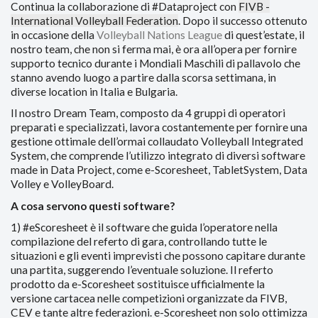
Continua la collaborazione di #Dataproject con
FIVB -
International Volleyball Federation
. Dopo il successo ottenuto
in occasione della
Volleyball Nations League
di quest’estate, il
nostro team, che non si ferma mai, è ora all’opera per fornire
supporto tecnico durante i Mondiali Maschili di pallavolo che
stanno avendo luogo a partire dalla scorsa settimana, in
diverse location in Italia e Bulgaria.
Il nostro Dream Team, composto da 4 gruppi di operatori
preparati e specializzati, lavora costantemente per fornire una
gestione ottimale dell’ormai collaudato Volleyball Integrated
System, che comprende l’utilizzo integrato di diversi software
made in Data Project, come e-Scoresheet, TabletSystem, Data
Volley e VolleyBoard.
A cosa servono questi software?
1) #eScoresheet è il software che guida l’operatore nella
compilazione del referto di gara, controllando tutte le
situazioni e gli eventi imprevisti che possono capitare durante
una partita, suggerendo l’eventuale soluzione. Il referto
prodotto da e-Scoresheet sostituisce ufficialmente la
versione cartacea nelle competizioni organizzate da FIVB,
CEV e tante altre federazioni. e-Scoresheet non solo ottimizza